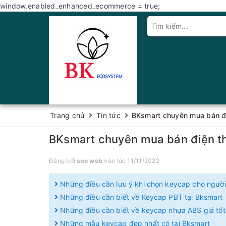
window.enabled_enhanced_ecommerce = true;
Trang chủ
Tin tức
BKsmart chuyên mua bán đi
BKsmart chuyên mua bán điện t
Đăng bởi
seo web
vào lúc 11/11/2022
Những điều cần lưu ý khi chọn keycap cho người
Những điều cần biết về Keycap PBT tại Bksmart
Những điều cần biết về keycap nhựa ABS giá tốt
Những mẫu keycap đẹp nhất có tại Bksmart