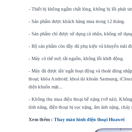
- Thiết bị không ngấm chất lỏng, không bị lỗi phát s
- Sản phẩm được khách hàng mua trong 12 tháng.
- Sản phẩm chỉ được sử dụng cá nhân, không sử dụn
- Bộ sản phẩm còn đầy đủ phụ kiện và khuyến mãi đi k
- Máy có thể mở, tắt nguồn, không lỗi khởi động.
- Máy đã được tắt/ ngắt hoạt động và thoát đăng nhập
thoại; khóa Android; khoá tài khoản Samsung, iClou
diện khuôn mặt...
- Không thu mua điện thoại bể nặng (vỡ nát). Khôn
tính năng, điện thoại bị sọc nặng, âm ảnh nặng, chảy
Xem thêm :
Thay màn hình điện thoại Huawei