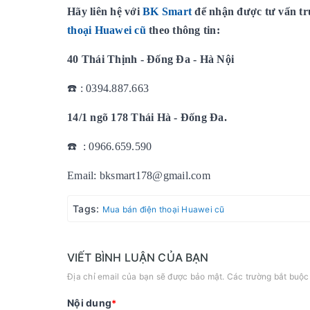
Hãy liên hệ với
BK Smart
để nhận được tư vấn trực
thoại Huawei cũ
theo thông tin:
40 Thái Thịnh - Đống Đa - Hà Nội
☎️ : 0394.887.663
14/1 ngõ 178 Thái Hà - Đống Đa.
☎️ : 0966.659.590
Email: bksmart178@gmail.com
Tags:
Mua bán điện thoại Huawei cũ
VIẾT BÌNH LUẬN CỦA BẠN
Địa chỉ email của bạn sẽ được bảo mật. Các trường bắt buộ
Nội dung
*