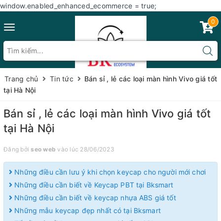
window.enabled_enhanced_ecommerce = true;
0
Toggle
navigation
Trang chủ
Tin tức
Bán sỉ , lẻ các loại màn hình Vivo giá tốt
tại Hà Nội
Bán sỉ , lẻ các loại màn hình Vivo giá tốt
tại Hà Nội
Đăng bởi
seo web
vào lúc 28/06/2023
Những điều cần lưu ý khi chọn keycap cho người mới chơi
Những điều cần biết về Keycap PBT tại Bksmart
Những điều cần biết về keycap nhựa ABS giá tốt
Những mẫu keycap đẹp nhất có tại Bksmart