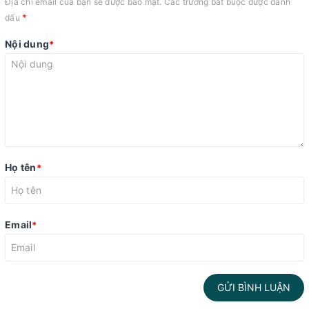
Địa chỉ email của bạn sẽ được bảo mật. Các trường bắt buộc được đánh
*
dấu
Nội dung
*
Họ tên
*
Email
*
GỬI BÌNH LUẬN