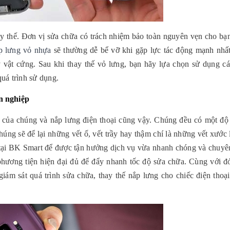
ay thế. Đơn vị sửa chữa có trách nhiệm bảo toàn nguyên vẹn cho bạn 
p lưng vỏ nhựa
 sẽ thường dễ bể vỡ khi gặp lực tác động mạnh nhất 
vật cứng. Sau khi thay thế vỏ lưng, bạn hãy lựa chọn sử dụng các
uá trình sử dụng.
ên nghiệp
 của chúng và nắp lưng điện thoại cũng vậy. Chúng đều có một độ 
húng sẽ để lại những vết ố, vết trầy hay thậm chí là những vết xước l
tại BK Smart để được tận hưởng dịch vụ vừa nhanh chóng và chuyên
phương tiện hiện đại đủ để đẩy nhanh tốc độ sửa chữa. Cùng với đó,
giám sát quá trình sửa chữa, thay thế nắp lưng cho chiếc điện thoại