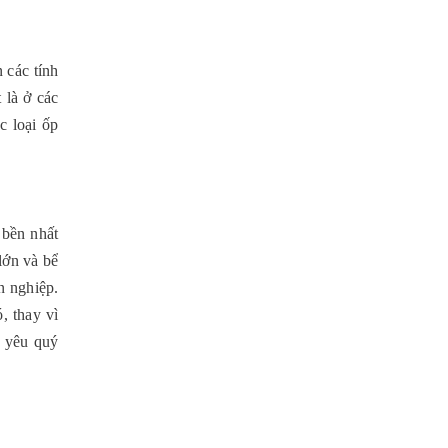
các tính 
là ở các 
 loại ốp 
bền nhất 
ớn và bể 
 nghiệp. 
 thay vì 
 yêu quý 