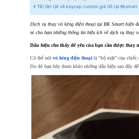
Tất tần tật về keycap custom giá tốt tại Bksmart
Dịch vụ thay vỏ lưng điện thoại tại BK Smart hiện 
sẻ cho bạn những thông tin hữu ích về dịch vụ thay
n
Dấu hiệu cho thấy dế yêu của bạn cần được thay 
Có thể nói 
vỏ lưng điện thoại
 là “bộ mặt” của chiếc
Do đó bạn hãy tham khảo những dấu hiệu sau đây để b