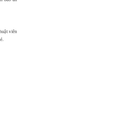
uật viên 
é.