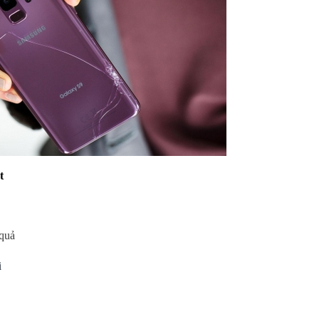
t
 quả
i