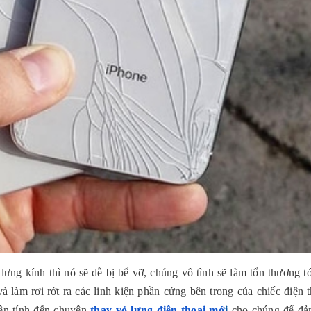
lưng kính thì nó sẽ dễ bị bể vỡ, chúng vô tình sẽ làm tổn thương tới
 làm rơi rớt ra các linh kiện phần cứng bên trong của chiếc điện th
ên tính đến chuyện 
thay vỏ lưng điện thoại mớ
i
 cho chúng để đả