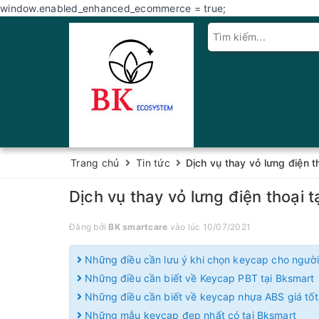
window.enabled_enhanced_ecommerce = true;
Trang chủ
Tin tức
Dịch vụ thay vỏ lưng điện t
Dịch vụ thay vỏ lưng điện thoại 
Đăng bởi
BK smartcare
vào lúc 10/07/2021
Những điều cần lưu ý khi chọn keycap cho người
Những điều cần biết về Keycap PBT tại Bksmart
Những điều cần biết về keycap nhựa ABS giá tốt
Những mẫu keycap đẹp nhất có tại Bksmart