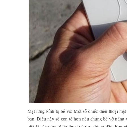
Mặt lưng kính bị bể vỡ: Một số chiếc điện thoại mặt 
bạn. Điều này sẽ còn tệ hơn nếu chúng bể vỡ nặng và
biệt là các dòng điện thoại có sạc không dây. Bạn n