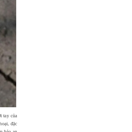
 tay của 
oại, đặc 
m bảo an 