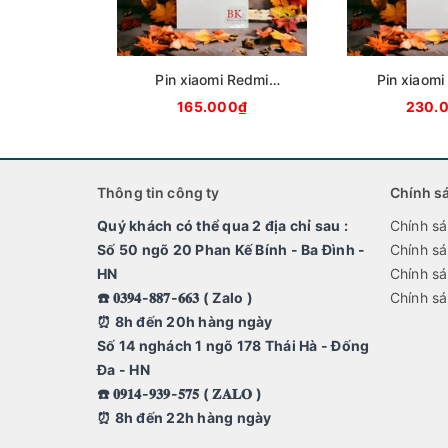
Pin xiaomi Redmi
Pin xiaomi
7/Redmi note 8 dlc BN46
BM
165.000₫
230.
Thông tin công ty
Chính s
Quý khách có thể qua 2 địa chỉ sau :
Chính sa
Số 50 ngõ 20 Phan Kế Bính - Ba Đình -
Chính sa
HN
Chính sá
☎️ 𝟎𝟑𝟗𝟒-𝟖𝟖𝟕-𝟔𝟔𝟑 ( Zalo )
Chính sa
⏰ 8h đến 20h hàng ngày
Số 14 nghách 1 ngõ 178 Thái Hà - Đống
Đa - HN
☎️ 𝟎𝟗𝟏𝟒-𝟗𝟑𝟗-𝟓𝟕𝟓 ( 𝐙𝐀𝐋𝐎 )
⏰ 8h đến 22h hàng ngày