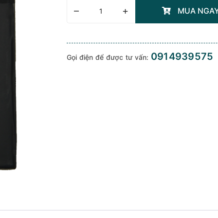
–
+
MUA NGA
0914939575
Gọi điện để được tư vấn: