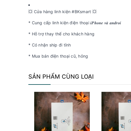
💥 Cửa hàng linh kiện #BKsmart 💥
* Cung cấp linh kiện điện thoại 𝒊𝑷𝒉𝒐𝒏𝒆 𝒗𝒂̀ 𝒂𝒏𝒅𝒓𝒐𝒊
* Hỗ trợ thay thế cho khách hàng
* Có nhận ship đi tỉnh
* Mua bán điện thoại cũ, hỏng
SẢN PHẨM CÙNG LOẠI