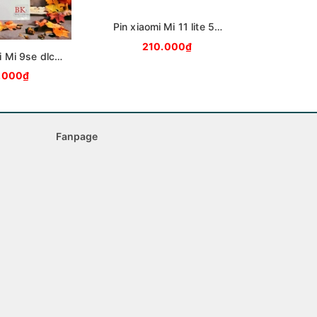
Pin xiaomi Mi 11 lite 5g
NE BP42
210.000₫
i Mi 9se dlc
M3M
.000₫
Fanpage