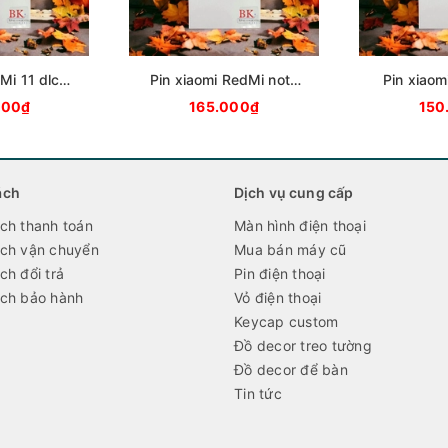
 Mi 11 dlc
Pin xiaomi RedMi note
Pin xiaom
4X
9/Redmi 10X 5g dlc
B
000₫
165.000₫
150
BM54
ách
Dịch vụ cung cấp
́ch thanh toán
Màn hình điện thoại
́ch vận chuyển
Mua bán máy cũ
ch đổi trả
Pin điện thoại
́ch bảo hành
Vỏ điện thoại
Keycap custom
Đồ decor treo tường
Đồ decor để bàn
Tin tức