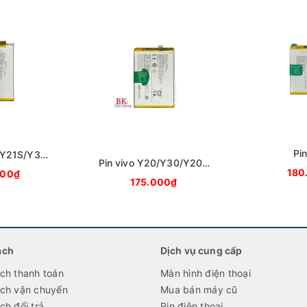
Pin
1/Y21S/Y33S
Pin vivo Y20/Y30/Y20S
Y11/Y12/Y
 B-S2
180
000₫
B-O5
175.000₫
ách
Dịch vụ cung cấp
́ch thanh toán
Màn hình điện thoại
́ch vận chuyển
Mua bán máy cũ
ch đổi trả
Pin điện thoại