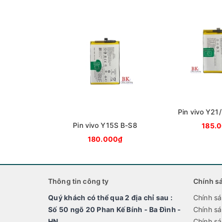
Pin vivo Y2
B-S1/
Pin vivo Y15S B-S8
185.
180.000₫
Thông tin công ty
Chính s
Quý khách có thể qua 2 địa chỉ sau :
Chính sa
Số 50 ngõ 20 Phan Kế Bính - Ba Đình -
Chính sa
HN
Chính sá