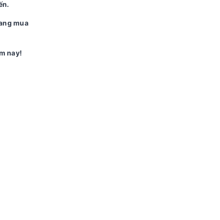
ến.
 đang mua
ôm nay!