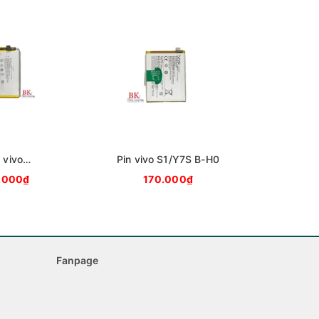
Pin vivo
1
 vivo
Pin vivo S1/Y7S B-H0
15/Y17 B-G7
.000₫
170.000₫
Fanpage