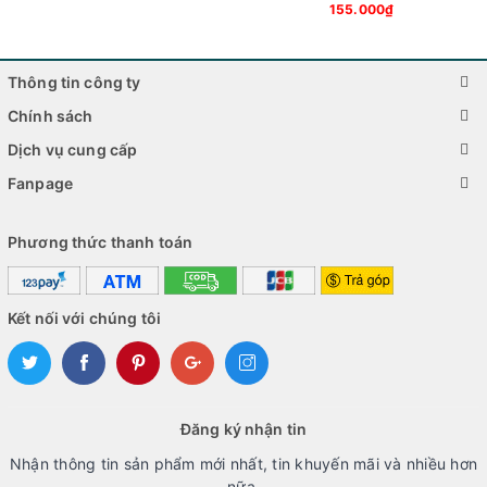
155.000₫
Và nhiều hơn nữa!
Thông tin công ty
Hãy liên hệ với chúng tôi ngay hôm nay để được tư vấn và báo
giá!
Chính sách
Dịch vụ cung cấp
Từ khóa: cửa hàng sửa chữa điện thoại gần đây, sửa chữa
điện thoại, thay màn hình, thay pin, sửa chữa nút nguồn, sửa
Fanpage
chữa loa, sửa chữa micrô, sửa chữa camera, sửa chữa sạc,
sửa chữa nước vào
Phương thức thanh toán
Kết nối với chúng tôi
Đăng ký nhận tin
Nhận thông tin sản phẩm mới nhất, tin khuyến mãi và nhiều hơn
nữa.