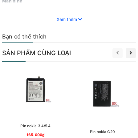
Màn hình
Xem thêm
Pin
Bạn có thể thích
Sạc
SẢN PHẨM CÙNG LOẠI
Loa
Micrô
Camera
Vỏ máy
Pin nokia 3.4/5.4
Pin nokia C20
Nút nguồn
165.000₫