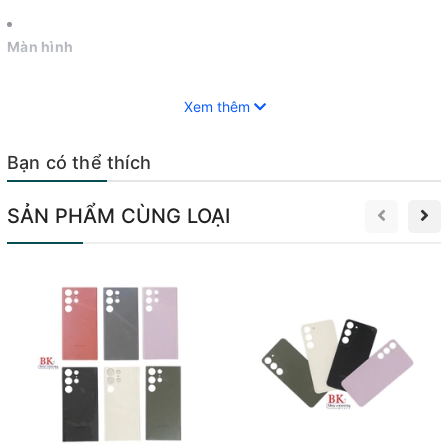
Màn hình
Xem thêm
Pin
Bạn có thể thích
Sạc
SẢN PHẨM CÙNG LOẠI
Loa
Micrô
Camera
Vỏ máy