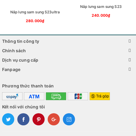
Nắp lưng sam sung S23
Nút nguồn
Nắp lưng sam sung S23ultra
240.000₫
280.000₫
Và nhiều hơn nữa!
Hãy liên hệ với chúng tôi ngay hôm nay để được tư vấn và báo
Thông tin công ty
giá!
Chính sách
Từ khóa: cửa hàng sửa chữa điện thoại gần đây, sửa chữa
Dịch vụ cung cấp
điện thoại, thay màn hình, thay pin, sửa chữa nút nguồn, sửa
Fanpage
chữa loa, sửa chữa micrô, sửa chữa camera, sửa chữa sạc,
sửa chữa nước vào
Phương thức thanh toán
Kết nối với chúng tôi