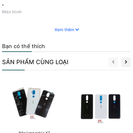
Màn hình
Xem thêm
Pin
Bạn có thể thích
Sạc
SẢN PHẨM CÙNG LOẠI
Loa
Micrô
Camera
Vỏ máy
Nắp lưng nokia X7