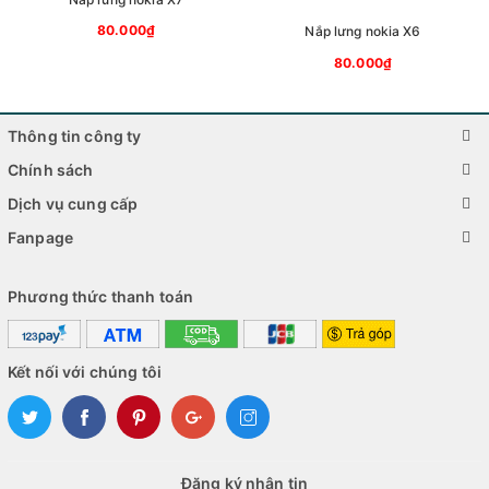
Nút nguồn
80.000₫
Nắp lưng nokia X6
80.000₫
Và nhiều hơn nữa!
Hãy liên hệ với chúng tôi ngay hôm nay để được tư vấn và báo
Thông tin công ty
giá!
Chính sách
Từ khóa: cửa hàng sửa chữa điện thoại gần đây, sửa chữa
Dịch vụ cung cấp
điện thoại, thay màn hình, thay pin, sửa chữa nút nguồn, sửa
Fanpage
chữa loa, sửa chữa micrô, sửa chữa camera, sửa chữa sạc,
sửa chữa nước vào
Phương thức thanh toán
Kết nối với chúng tôi
Đăng ký nhận tin