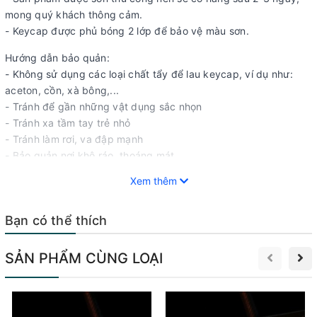
mong quý khách thông cảm.
- Keycap được phủ bóng 2 lớp để bảo vệ màu sơn.
Hướng dẫn bảo quản:
- Không sử dụng các loại chất tẩy để lau keycap, ví dụ như:
aceton, cồn, xà bông,...
- Tránh để gần những vật dụng sắc nhọn
- Tránh xa tầm tay trẻ nhỏ
- Tránh làm rơi, va đập mạnh
- Bảo quản nơi khô ráo, thoáng mát
- Khi không sử dụng, hãy bảo quản keycap trong hộp
Xem thêm
Mọi thắc mắc xin hãy liên hệ BK để được hỗ trợ giải quyết ạ!
Bạn có thể thích
𝐁𝐊𝐝𝐞𝐜𝐨𝐫 : Đ𝐢𝐞̣̂𝐧 𝐭𝐡𝐨𝐚̣𝐢 - 𝐩𝐡𝐮̣ 𝐤𝐢𝐞̣̂𝐧 - đ𝐨̂̀ 𝐜𝐡𝐨̛𝐢 𝐜𝐨̂𝐧𝐠 𝐧𝐠𝐡𝐞̣̂
☎️ 𝟎𝟗𝟔𝟏-𝟐𝟒𝟒-𝟏𝟓𝟏 ( 𝐙𝐀𝐋𝐎 ) - 𝟐𝟎 𝐏𝐡𝐚𝐧 𝐊𝐞̂́ 𝐁𝐢́𝐧𝐡 - 𝐁𝐚 Đ𝐢̀𝐧𝐡 - 𝐇𝐍
SẢN PHẨM CÙNG LOẠI
* 𝐁𝐚́𝐧 𝐜𝐚́𝐜 𝐬𝐚̉𝐧 𝐩𝐡𝐚̂̉𝐦 𝐤𝐞𝐲𝐜𝐚𝐩 𝐯𝐨̛́𝐢 𝐧𝐡𝐢𝐞̂̀𝐮 𝐦𝐚̂̃𝐮 đ𝐞̣𝐩
* 𝐓𝐡𝐢𝐞̂́𝐭 𝐤𝐞̂́ - 𝐭𝐚̣𝐨 𝐦𝐚̂̃𝐮 𝐦𝐚̂̃𝐮 𝐢𝐧 𝟑𝐃 𝐭𝐡𝐞𝐨 𝐲𝐞̂𝐮 𝐜𝐚̂̀𝐮
* 𝐂𝐨́ 𝐠𝐢𝐚́ 𝐮̛𝐮 đ𝐚̃𝐢 𝐜𝐡𝐨 đ𝐚̣𝐢 𝐥𝐲́ 𝐥𝐚̂́𝐲 𝐬𝐨̂́ 𝐥𝐮̛𝐨̛̣𝐧𝐠