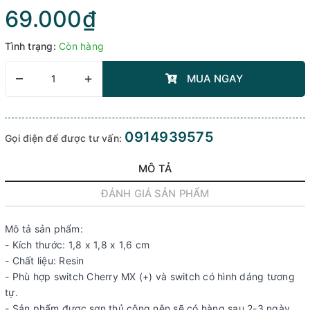
69.000₫
Tình trạng:
Còn hàng
–
+
MUA NGAY
0914939575
Gọi điện để được tư vấn:
MÔ TẢ
ĐÁNH GIÁ SẢN PHẨM
Mô tả sản phẩm:
- Kích thước: 1,8 x 1,8 x 1,6 cm
- Chất liệu: Resin
- Phù hợp switch Cherry MX (+) và switch có hình dáng tương
tự.
- Sản phẩm được sơn thủ công nên sẽ có hàng sau 2-3 ngày,