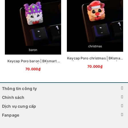
Keycap Poro christmas | BKsmart
Keycap Poro baron | BKsmart |
| League of Legends | LoL |
League of Legends | LoL | Keycap
70.000₫
Keycap Bàn phím cơ | Liên Minh
70.000₫
Bàn phím cơ | Liên Minh Huyền
Huyền Thoại
Thoại
Thông tin công ty
Chính sách
Dịch vụ cung cấp
Fanpage