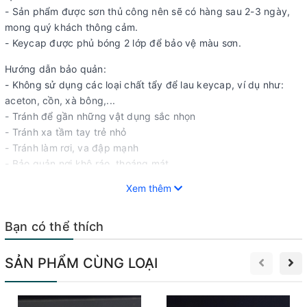
- Sản phẩm được sơn thủ công nên sẽ có hàng sau 2-3 ngày,
mong quý khách thông cảm.
- Keycap được phủ bóng 2 lớp để bảo vệ màu sơn.
Hướng dẫn bảo quản:
- Không sử dụng các loại chất tẩy để lau keycap, ví dụ như:
aceton, cồn, xà bông,...
- Tránh để gần những vật dụng sắc nhọn
- Tránh xa tầm tay trẻ nhỏ
- Tránh làm rơi, va đập mạnh
- Bảo quản nơi khô ráo, thoáng mát
- Khi không sử dụng, hãy bảo quản keycap trong hộp
Xem thêm
Mọi thắc mắc xin hãy liên hệ BK để được hỗ trợ giải quyết ạ!
Bạn có thể thích
𝐁𝐊𝐝𝐞𝐜𝐨𝐫 : Đ𝐢𝐞̣̂𝐧 𝐭𝐡𝐨𝐚̣𝐢 - 𝐩𝐡𝐮̣ 𝐤𝐢𝐞̣̂𝐧 - đ𝐨̂̀ 𝐜𝐡𝐨̛𝐢 𝐜𝐨̂𝐧𝐠 𝐧𝐠𝐡𝐞̣̂
☎️ 𝟎𝟗𝟔𝟏-𝟐𝟒𝟒-𝟏𝟓𝟏 ( 𝐙𝐀𝐋𝐎 ) - 𝟐𝟎 𝐏𝐡𝐚𝐧 𝐊𝐞̂́ 𝐁𝐢́𝐧𝐡 - 𝐁𝐚 Đ𝐢̀𝐧𝐡 - 𝐇𝐍
SẢN PHẨM CÙNG LOẠI
* 𝐁𝐚́𝐧 𝐜𝐚́𝐜 𝐬𝐚̉𝐧 𝐩𝐡𝐚̂̉𝐦 𝐤𝐞𝐲𝐜𝐚𝐩 𝐯𝐨̛́𝐢 𝐧𝐡𝐢𝐞̂̀𝐮 𝐦𝐚̂̃𝐮 đ𝐞̣𝐩
* 𝐓𝐡𝐢𝐞̂́𝐭 𝐤𝐞̂́ - 𝐭𝐚̣𝐨 𝐦𝐚̂̃𝐮 𝐦𝐚̂̃𝐮 𝐢𝐧 𝟑𝐃 𝐭𝐡𝐞𝐨 𝐲𝐞̂𝐮 𝐜𝐚̂̀𝐮
* 𝐂𝐨́ 𝐠𝐢𝐚́ 𝐮̛𝐮 đ𝐚̃𝐢 𝐜𝐡𝐨 đ𝐚̣𝐢 𝐥𝐲́ 𝐥𝐚̂́𝐲 𝐬𝐨̂́ 𝐥𝐮̛𝐨̛̣𝐧𝐠