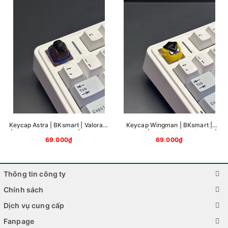
Keycap Astra | BKsmart | Valorant
Keycap Wingman | BKsmart |
| Keycap Bàn Phím Cơ | Phụ kiện
Valorant | Keycap Bàn Phím Cơ |
69.000₫
69.000₫
bàn phím
Phụ kiện bàn phím
Thông tin công ty
Chính sách
Dịch vụ cung cấp
Fanpage